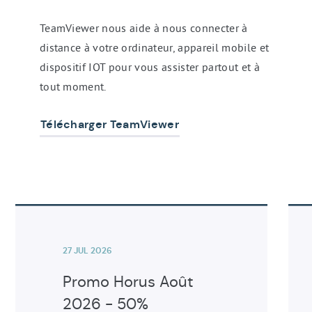
TeamViewer nous aide à nous connecter à
distance à votre ordinateur, appareil mobile et
dispositif IOT pour vous assister partout et à
tout moment.
Télécharger TeamViewer
Liste
Voir
Voir
des
l'article
l'art
articles
27 JUL 2026
Promo Horus Août
2026 - 50%