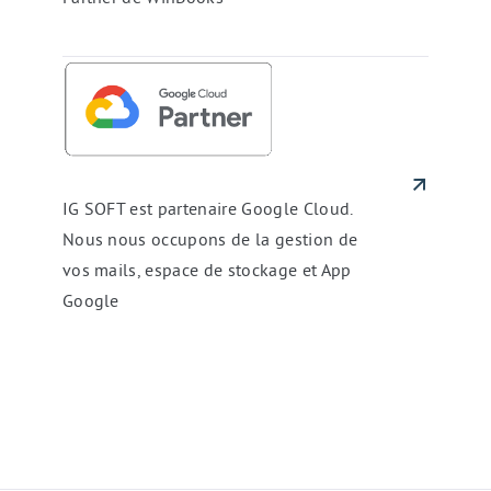
de
WinBooks
IG
SOFT
est
partenaire
Google
Cloud.
Nous
nous
occupons
IG SOFT est partenaire Google Cloud.
de
Nous nous occupons de la gestion de
la
gestion
vos mails, espace de stockage et App
de
vos
Google
mails,
espace
de
stockage
et
App
Google