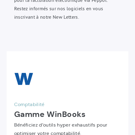
Restez informés sur nos logiciels en vous
inscrivant à notre New Letters.
Liste
Découvrir
des
le
produits
produit
IGSoft
Gamme
WinBooks
Comptabilité
Gamme WinBooks
Bénéficiez d’outils hyper exhaustifs pour
optimiser votre comptabilité.