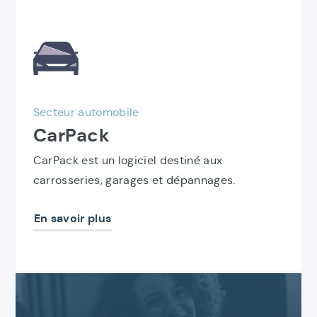
Découvrir
le
produit
CarPack
Secteur automobile
CarPack
CarPack est un logiciel destiné aux
carrosseries, garages et dépannages.
En savoir plus
Contactez-
nous