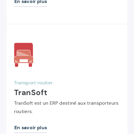
En savoir plus
Découvrir
le
produit
TranSoft
Transport routier
TranSoft
TranSoft est un ERP destiné aux transporteurs
routiers.
En savoir plus