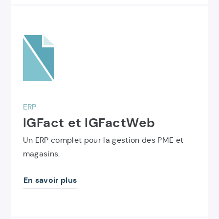
Découvrir
le
produit
IGFact
et
IGFactWeb
ERP
IGFact et IGFactWeb
Un ERP complet pour la gestion des PME et
magasins.
En savoir plus