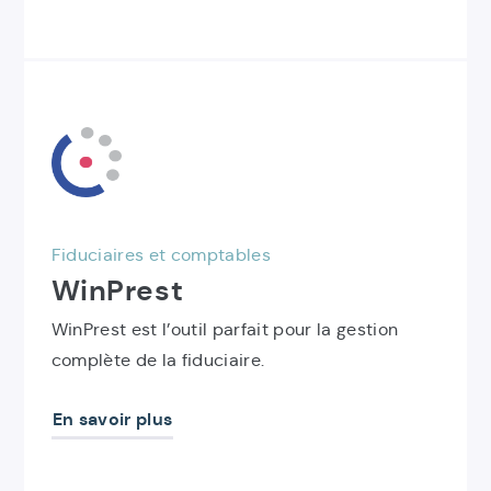
Découvrir
le
produit
WinPrest
Fiduciaires et comptables
WinPrest
WinPrest est l’outil parfait pour la gestion
complète de la fiduciaire.
En savoir plus