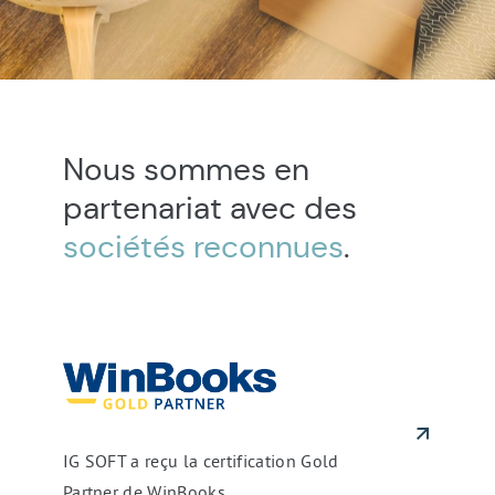
Nous sommes en
partenariat avec des
sociétés reconnues
.
IG
SOFT
a
reçu
la
certification
IG SOFT a reçu la certification Gold
Gold
Partner de WinBooks
Partner