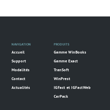
Navigation
secondaire
NAVIGATION
PRODUITS
Accueil
Gamme WinBooks
Support
Gamme Exact
Modalités
TranSoft
Contact
WinPrest
Actualités
IGFact et IGFactWeb
CarPack