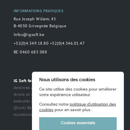
INFORMATIONS PRATIQUES
Rue Joseph Willem, 45
B-4030 Grivegnée Belgique
Infos@igsoft.be
+32(0)4.349.18.80 +32(0)4.346.01.47
BE 0460 683 088
Nous utilisons des cookies
Toute déclaration
IG Soft fait partie du groupe MAS.
destinée à préciser ou de délimiter le champ des
Ce site utilise des cookies pour améliorer
droits et des obligations qui peuvent être exercés et
votre expérience utilisateur.
exécutés par les parties dans une relation légale.
Consultez notre
politique d'utilisation des
(Droit) Renonciation à un titre, des intérêts, une
cookies
pour en savoir plus.
succession ou une fiducie, etc.
Cookies essentiels