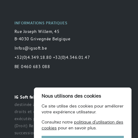
INFORMATIONS PRATIQUES
Rue Joseph Willem, 45
B-4030 Grivegnée Belgique
Infos@igsoft.be
+32(0)4.349.18.80 +32(0)4.346.01.47
BE 0460 683 088
Nous utilisons des cookies
Toute déclaration
IG Soft fait partie du groupe MAS.
destinée à préciser ou de délimiter le champ des
Ce site utilise des cookies pour améliorer
droits et des obligations qui peuvent être exercés et
votre expérience utilisateur.
exécutés par les parties dans une relation légale.
Consultez notre
politique d'utilisation des
(Droit) Renonciation à un titre, des intérêts, une
cookies
pour en savoir plus.
succession ou une fiducie, etc.