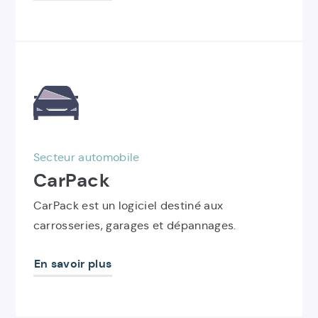
Découvrir
le
produit
CarPack
Secteur automobile
CarPack
CarPack est un logiciel destiné aux
carrosseries, garages et dépannages.
En savoir plus