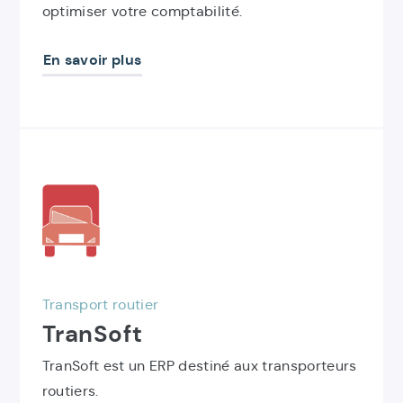
optimiser votre comptabilité.
En savoir plus
Découvrir
le
produit
TranSoft
Transport routier
TranSoft
TranSoft est un ERP destiné aux transporteurs
routiers.