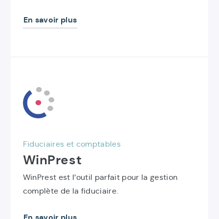
En savoir plus
Découvrir
le
produit
WinPrest
Fiduciaires et comptables
WinPrest
WinPrest est l’outil parfait pour la gestion
complète de la fiduciaire.
En savoir plus