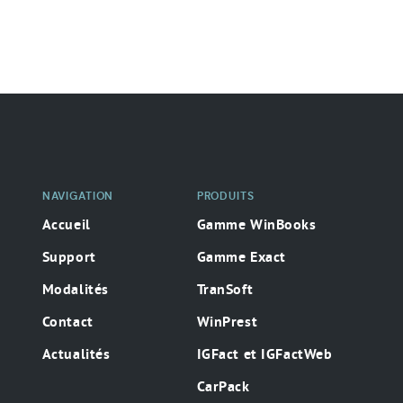
Navigation
secondaire
NAVIGATION
PRODUITS
Accueil
Gamme WinBooks
Support
Gamme Exact
Modalités
TranSoft
Contact
WinPrest
Actualités
IGFact et IGFactWeb
CarPack