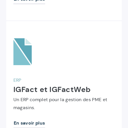
Découvrir
le
produit
IGFact
et
IGFactWeb
ERP
IGFact et IGFactWeb
Un ERP complet pour la gestion des PME et
magasins.
En savoir plus