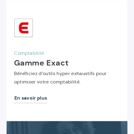
Découvrir
le
produit
Gamme
Exact
Comptabilité
Gamme Exact
Bénéficiez d’outils hyper exhaustifs pour
optimiser votre comptabilité.
En savoir plus
Contactez-
nous