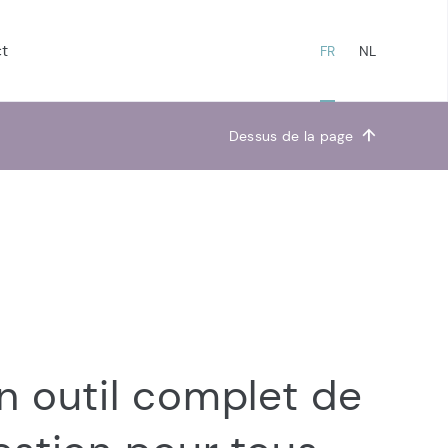
t
FR
NL
Dessus de la page
arPack
n outil complet de