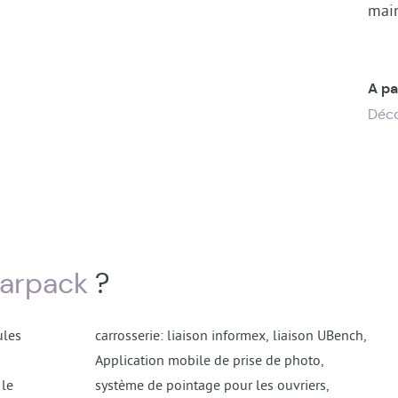
mai
A pa
Déco
arpack
?
ules
carrosserie: liaison informex, liaison UBench,
Application mobile de prise de photo,
 le
système de pointage pour les ouvriers,