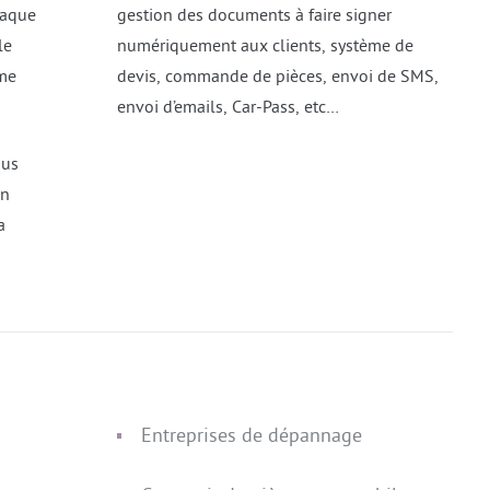
haque
gestion des documents à faire signer
le
numériquement aux clients, système de
ême
devis, commande de pièces, envoi de SMS,
envoi d’emails, Car-Pass, etc…
ous
un
a
Entreprises de dépannage