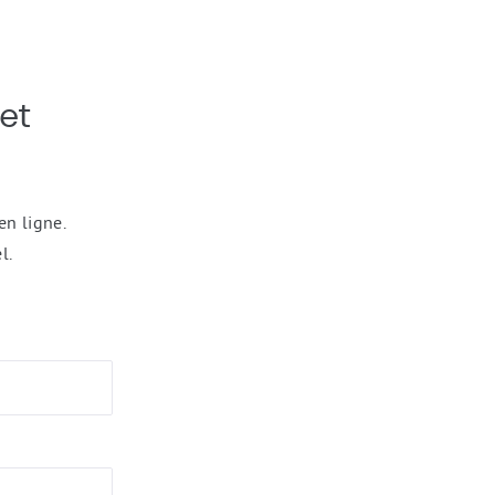
et
en ligne.
l.