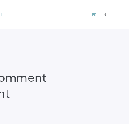
t
FR
NL
comment
nt