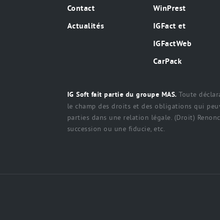
Contact
WinPrest
Actualités
IGFact et
IGFactWeb
CarPack
Toute déclara
IG Soft fait partie du groupe MAS.
le champ des droits et des obligations qui peuv
parties dans une relation légale. (Droit) Renonci
succession ou une fiducie, etc.