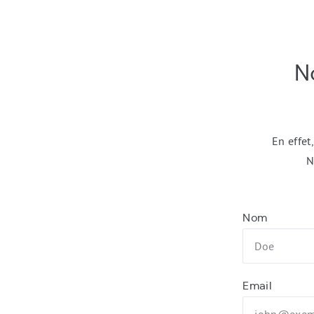
Formulaire
No
de
contact
En effet
N
Nom
Email