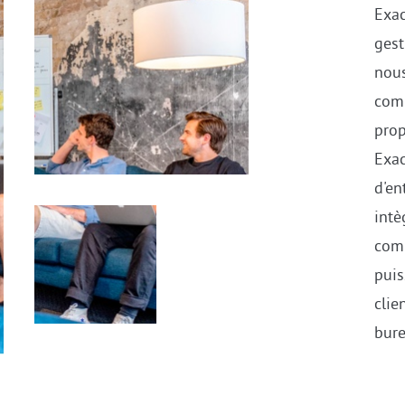
E
Exac
-
gest
nous
comp
prop
Exac
d'en
intè
comp
puis
clie
bur