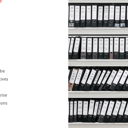
dre
tives
rise
ions