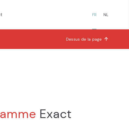
t
FR
NL
Dessus de la page
amme
amme
Exact