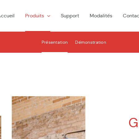
ccueil
Produits
Support
Modalités
Contac
Présentation
Démonstration
G
G