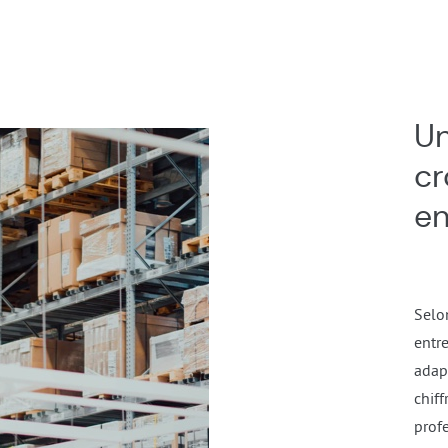
U
cr
en
Selo
entr
adap
chiff
profe