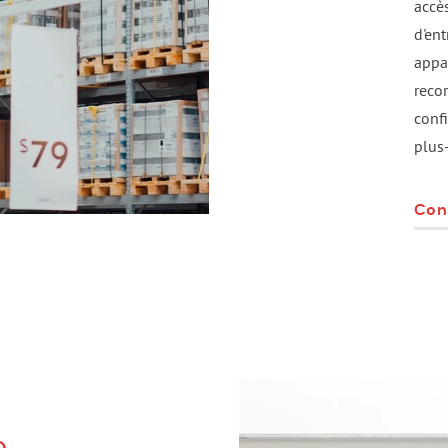
accè
d'en
appa
reco
confi
plus
Con
e