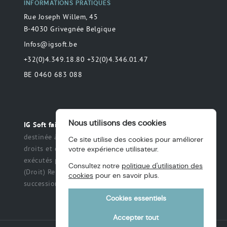
INFORMATIONS PRATIQUES
Rue Joseph Willem, 45
B-4030 Grivegnée Belgique
Infos@igsoft.be
+32(0)4.349.18.80 +32(0)4.346.01.47
BE 0460 683 088
Nous utilisons des cookies
Toute déclaration
IG Soft fait partie du groupe MAS.
destinée à préciser ou de délimiter le champ des
Ce site utilise des cookies pour améliorer
droits et des obligations qui peuvent être exercés et
votre expérience utilisateur.
exécutés par les parties dans une relation légale.
Consultez notre
politique d'utilisation des
(Droit) Renonciation à un titre, des intérêts, une
cookies
pour en savoir plus.
succession ou une fiducie, etc.
Cookies essentiels
Accepter tout