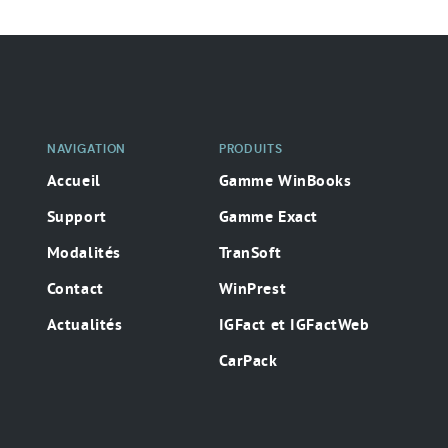
Navigation
secondaire
NAVIGATION
PRODUITS
Accueil
Gamme WinBooks
Support
Gamme Exact
Modalités
TranSoft
Contact
WinPrest
Actualités
IGFact et IGFactWeb
CarPack